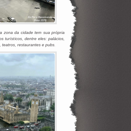
da zona da cidade tem sua própria
 turísticos, dentre eles: palácios,
 teatros, restaurantes e pubs.