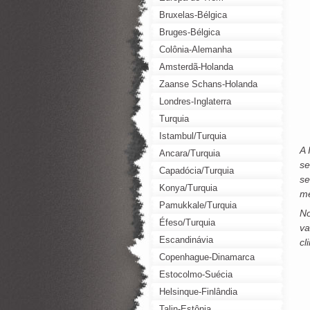
Bruxelas-Bélgica
Bruges-Bélgica
Colônia-Alemanha
Amsterdã-Holanda
Zaanse Schans-Holanda
Londres-Inglaterra
Turquia
Istambul/Turquia
A 
Ancara/Turquia
se
Capadócia/Turquia
se
Konya/Turquia
me
Pamukkale/Turquia
No
Éfeso/Turquia
va
Escandinávia
cl
Copenhague-Dinamarca
Estocolmo-Suécia
Helsinque-Finlândia
Talin-Estônia