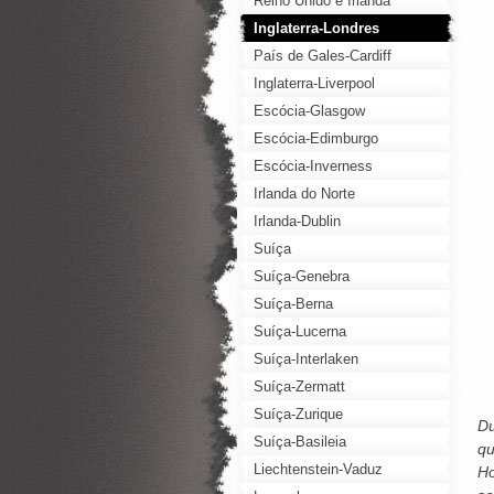
Reino Unido e Irlanda
Inglaterra-Londres
País de Gales-Cardiff
Inglaterra-Liverpool
Escócia-Glasgow
Escócia-Edimburgo
Escócia-Inverness
Irlanda do Norte
Irlanda-Dublin
Suíça
Suíça-Genebra
Suíça-Berna
Suíça-Lucerna
Suíça-Interlaken
Suíça-Zermatt
Suíça-Zurique
Du
Suíça-Basileia
qu
Liechtenstein-Vaduz
Ho