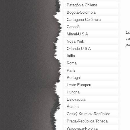
Patagônia Chilena
Bogotá-Colômbia
Cartagena-Colômbia
Canadá
Lo
Miami-U S A
ca
Nova York
pa
Orlando-U S A
Itália
Roma
Paris
Portugal
Leste Europeu
Hungria
Eslováquia
Áustria
Ceský Krumlov-República
Tcheca
Praga-República Tcheca
Wadowice-Polônia