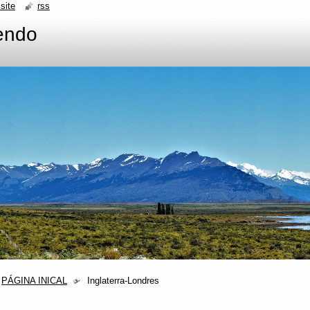
site
rss
endo
PÁGINA INICAL
Inglaterra-Londres
__________________________________________________