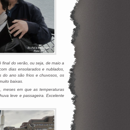
é final do verão, ou seja, de maio a
com dias ensolarados e nublados,
 do ano são frios e chuvosos, os
muito baixas.
24, meses em que as temperaturas
huva leve e passageira. Excelente