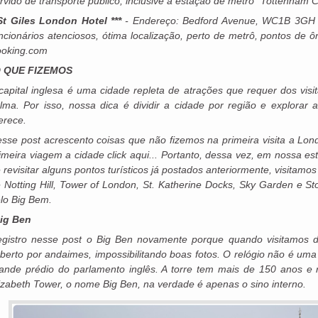
rvido de transporte público, inclusive a estação de metrô “Tottenham 
St Giles London Hotel ***
- Endereço: Bedford Avenue, WC1B 3GH 
ncionários atenciosos, ótima localização, perto de metrô, pontos de ô
oking.com
O QUE FIZEMOS
capital inglesa é uma cidade repleta de atrações que requer dos vis
lma. Por isso, nossa dica é dividir a cidade por região e explora
erece.
sse post acrescento coisas que não fizemos na primeira visita a Lon
imeira viagem a cidade click aqui... Portanto, dessa vez, em nossa e
 revisitar alguns pontos turísticos já postados anteriormente, visitamo
 Notting Hill, Tower of London, St. Katherine Docks, Sky Garden e
lo Big Bem.
ig Ben
gistro nesse post o Big Ben novamente porque quando visitamos 
berto por andaimes, impossibilitando boas fotos. O relógio não é uma
ande prédio do parlamento inglês. A torre tem mais de 150 anos 
izabeth Tower, o nome Big Ben, na verdade é apenas o sino interno.