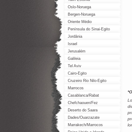
Oslo-Noruega
Bergen-Noruega
Oriente Médio
Península do Sinai-Egito
Jordânia
Israel
Jerusalém
Galileia
Tel Aviv
Cairo-Egito
Cruzeiro Rio Nilo-Egito
Marrocos
*
Casablanca/Rabat
Lo
Chefchaouen/Fez
di
Deserto do Saara
pr
Dades/Ouarzazate
pr
Marrakech/Marrocos
lo