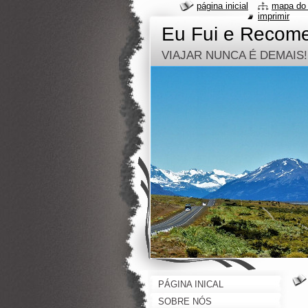
página inicial
mapa do 
imprimir
Eu Fui e Recom
VIAJAR NUNCA É DEMAIS!
PÁGINA INICAL
SOBRE NÓS
_