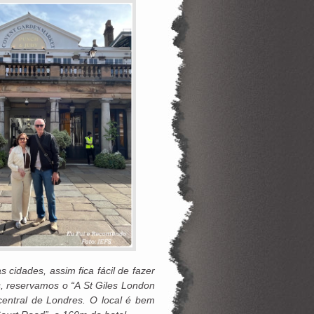
idades, assim fica fácil de fazer
, reservamos o “A St Giles London
central de Londres. O local é bem