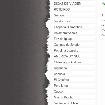
DICAS DE VIAGEM
I
ROTEIROS
A 
Sergipe
tu
Sul do Brasil
ci
Chapada Diamantina
me
Holambra/Atibaia
nú
Foz do Iguaçu
Campos do Jordão
Petrolina-Juazeiro
AMÉRICA DO SUL
Chile-Lagos Andinos
Argentina
Ushuaia
El Calafate
Peru-Lima
Cusco
Machu Picchu
Santiago do Chile