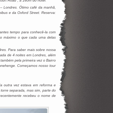
Court Road”, a 160m do hotel.
– Londres. Ótimo café da manhã,
nibus e da Oxford Street. Reserva:
itantes tempo para conhecê-la com
r ao máximo o que cada uma delas
dres. Para saber mais sobre nossa
stada de 4 noites em Londres, além
s também pela primeira vez o Bairro
 Stonehenge. Começamos nosso tour
da outra vez estava em reforma e
 torre separada, mas sim, parte do
e recentemente recebeu o nome de