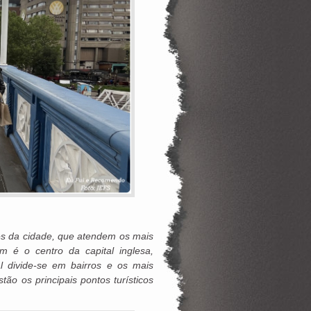
es da cidade, que atendem os mais
m é o centro da capital inglesa,
l divide-se em bairros e os mais
o os principais pontos turísticos