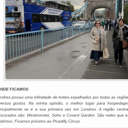
ONDE FICAMOS
ndres possui uma infinidade de hotéis espalhados por todas as regiõ
versos gostos. Na minha opinião, o melhor lugar para hospedage
incipalmente se é a sua primeira vez em Londres. A região centra
ocurados são: Westminster, Soho e Covent Garden. São neles que estã
ndrinos. Ficamos próximo ao Picadilly Circus.