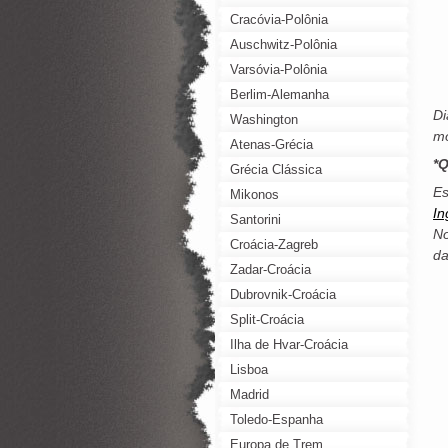
Cracóvia-Polônia
Auschwitz-Polônia
Varsóvia-Polônia
Berlim-Alemanha
Di
Washington
mo
Atenas-Grécia
*
Grécia Clássica
Es
Mikonos
In
Santorini
No
Croácia-Zagreb
da
Zadar-Croácia
Dubrovnik-Croácia
Split-Croácia
Ilha de Hvar-Croácia
Lisboa
Madrid
Toledo-Espanha
Europa de Trem