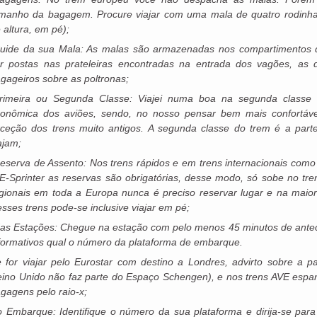
manho da bagagem. Procure viajar com uma mala de quatro rodinh
 altura, em pé);
uide da sua Mala: As malas são armazenadas nos compartimentos 
r postas nas prateleiras encontradas na entrada dos vagões, as
gageiros sobre as poltronas;
rimeira ou Segunda Classe: Viajei numa boa na segunda classe 
onômica dos aviões, sendo, no nosso pensar bem mais confortáv
ceção dos trens muito antigos. A segunda classe do trem é a part
ajam;
eserva de Assento: Nos trens rápidos e em trens internacionais como
E-Sprinter as reservas são obrigatórias, desse modo, só sobe no tr
gionais em toda a Europa nunca é preciso reservar lugar e na maior
sses trens pode-se inclusive viajar em pé;
as Estações: Chegue na estação com pelo menos 45 minutos de antece
formativos qual o número da plataforma de embarque.
 for viajar pelo Eurostar com destino a Londres, advirto sobre a 
ino Unido não faz parte do Espaço Schengen), e nos trens AVE espa
gagens pelo raio-x;
 Embarque: Identifique o número da sua plataforma e dirija-se para