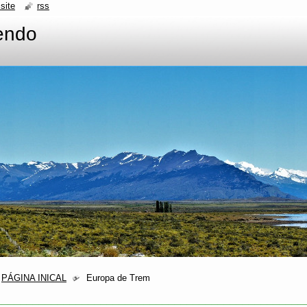
site
rss
endo
PÁGINA INICAL
Europa de Trem
__________________________________________________