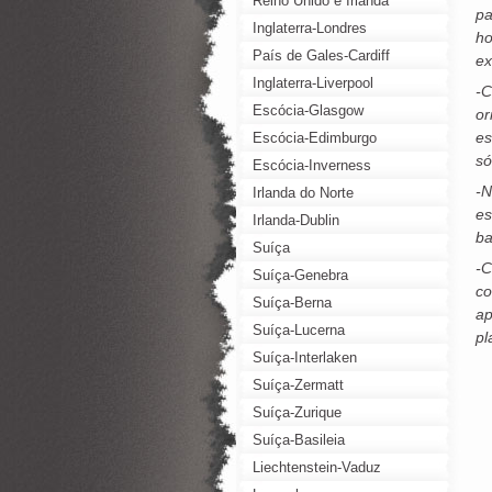
Reino Unido e Irlanda
pa
Inglaterra-Londres
ho
País de Gales-Cardiff
ex
Inglaterra-Liverpool
-C
Escócia-Glasgow
or
es
Escócia-Edimburgo
só
Escócia-Inverness
-N
Irlanda do Norte
es
Irlanda-Dublin
ba
Suíça
-C
Suíça-Genebra
co
Suíça-Berna
ap
Suíça-Lucerna
pl
Suíça-Interlaken
Suíça-Zermatt
Suíça-Zurique
Suíça-Basileia
Liechtenstein-Vaduz