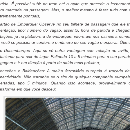
rtida. É possível subir no trem até o apito que precede o fechament
ra marcada na passagem. Mas, o melhor mesmo é fazer tudo com a
tremamente pontuais;
artão de Embarque: Observe no seu bilhete de passagem que ele tr
ientação, tipo: número do vagão, assento, hora de partida e chega
tações, já na plataforma de embarque, informam nos painéis a nume
 você se posicionar conforme o número do seu vagão e esperar. Ótim
o Desembarque: Aqui se vê outra vantagem com relação ao avião,
tacionar para sair do lugar. Faltando 10 a 5 minutos para a sua parad
gagem e ir em direção à porta de saída mais próxima;
onexões e Baldeações: A malha ferroviária europeia é traçada 
nectividade. Não estranhe se o site de qualquer companhia europeia
ertadas, tipo 5 minutos. Quando isso acontece, provavelmente 
ataforma em que você desceu;