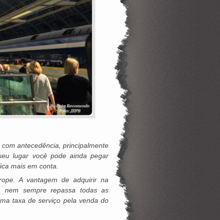
com antecedência, principalmente
 seu lugar você pode ainda pegar
fica mais em conta.
urope. A vantagem de adquirir na
as, nem sempre repassa todas as
ma taxa de serviço pela venda do