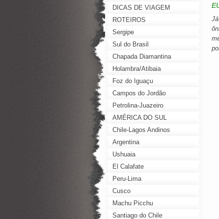
E
DICAS DE VIAGEM
Já
ROTEIROS
ôn
Sergipe
me
Sul do Brasil
po
Chapada Diamantina
Holambra/Atibaia
Foz do Iguaçu
Campos do Jordão
Petrolina-Juazeiro
AMÉRICA DO SUL
Chile-Lagos Andinos
Argentina
Ushuaia
El Calafate
Peru-Lima
Cusco
Machu Picchu
Santiago do Chile