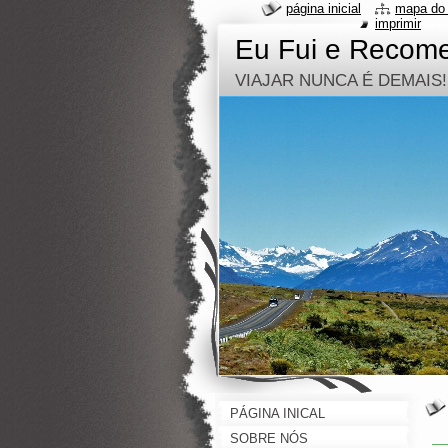
página inicial
mapa do 
imprimir
Eu Fui e Recom
VIAJAR NUNCA É DEMAIS!
PÁGINA INICAL
_
SOBRE NÓS