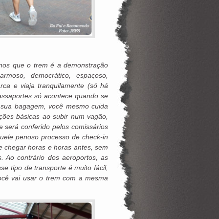
emos que o trem é a demonstração
charmoso, democrático, espaçoso,
ca e viaja tranquilamente (só há
passaportes só acontece quando se
 a sua bagagem, você mesmo cuida
ções básicas ao subir num vagão,
será conferido pelos comissários
uele penoso processo de check-in
e chegar horas e horas antes, sem
. Ao contrário dos aeroportos, as
e tipo de transporte é muito fácil,
você vai usar o trem com a mesma