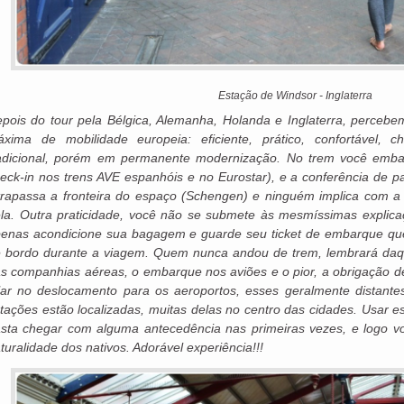
Estação de Windsor - Inglaterra
pois do tour pela Bélgica, Alemanha, Holanda e Inglaterra, perceb
xima de mobilidade europeia: eficiente, prático, confortável, 
adicional, porém em permanente modernização. No trem você embar
eck-in nos trens AVE espanhóis e no Eurostar), e a conferência de 
trapassa a fronteira do espaço (Schengen) e ninguém implica com
la. Outra praticidade, você não se submete às mesmíssimas explica
enas acondicione sua bagagem e guarde seu ticket de embarque que 
 bordo durante a viagem. Quem nunca andou de trem, lembrará daq
s companhias aéreas, o embarque nos aviões e o pior, a obrigação d
lar no deslocamento para os aeroportos, esses geralmente distantes
tações estão localizadas, muitas delas no centro das cidades. Usar ess
sta chegar com alguma antecedência nas primeiras vezes, e logo 
turalidade dos nativos. Adorável experiência!!!