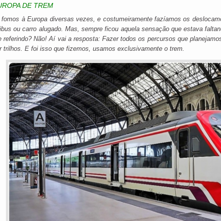
UROPA DE TREM
 fomos à Europa diversas vezes, e costumeiramente fazíamos os deslocamo
ibus ou carro alugado. Mas, sempre ficou aquela sensação que estava falta
 referindo? Não! Aí vai a resposta: Fazer todos os percursos que planejamos
r trilhos. E foi isso que fizemos, usamos exclusivamente o trem.