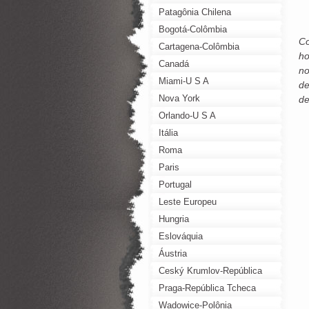
Patagônia Chilena
Bogotá-Colômbia
Co
Cartagena-Colômbia
ho
Canadá
no
Miami-U S A
de
Nova York
de
Orlando-U S A
Itália
Roma
Paris
Portugal
Leste Europeu
Hungria
Eslováquia
Áustria
Ceský Krumlov-República
Tcheca
Praga-República Tcheca
Wadowice-Polônia