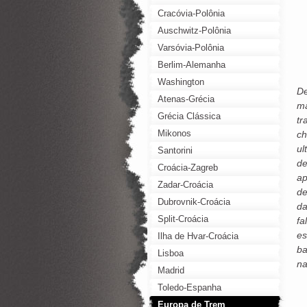
Cracóvia-Polônia
Auschwitz-Polônia
Varsóvia-Polônia
Berlim-Alemanha
Washington
De
Atenas-Grécia
má
Grécia Clássica
tr
Mikonos
ch
ul
Santorini
de
Croácia-Zagreb
ap
Zadar-Croácia
de
Dubrovnik-Croácia
da
Split-Croácia
fa
es
Ilha de Hvar-Croácia
ba
Lisboa
na
Madrid
Toledo-Espanha
Europa de Trem