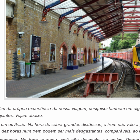
ém da própria experiência da nossa viagem, pesquisei também em algu
ajantes. Vejam abaixo:
rem ou Avião: Na hora de cobrir grandes distâncias, o trem não vale a 
 dez horas num trem podem ser mais desgastantes, comparáveis, ao 
agagens: No trem europeu você não despacha as malas. Porem fi