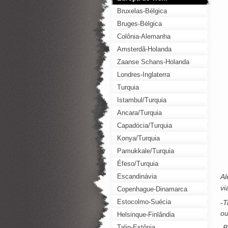
Bruxelas-Bélgica
Bruges-Bélgica
Colônia-Alemanha
Amsterdã-Holanda
Zaanse Schans-Holanda
Londres-Inglaterra
Turquia
Istambul/Turquia
Ancara/Turquia
Capadócia/Turquia
Konya/Turquia
Pamukkale/Turquia
Éfeso/Turquia
Escandinávia
Al
vi
Copenhague-Dinamarca
Estocolmo-Suécia
-T
ou
Helsinque-Finlândia
Talin-Estônia
-B