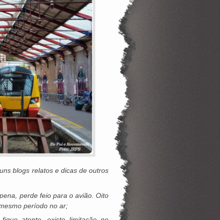
ns blogs relatos e dicas de outros
pena, perde feio para o avião. Oito
mesmo período no ar;
que atento, existe limitação no