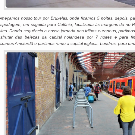
meçamos nosso tour por Bruxelas, onde ficamos 5 noites, depois, pa
spedagem, em seguida para Colônia, localizada às margens do rio 
ites. Dando sequência a nossa jornada nos trilhos europeus, partimo
sfrutar das belezas da capital holandesa por 7 noites e para fina
ixamos Amsterdã e partimos rumo a capital inglesa, Londres, para uma