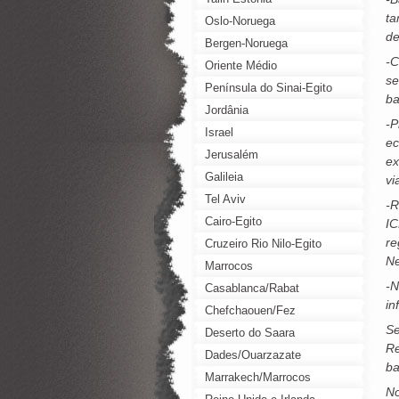
ta
Oslo-Noruega
de
Bergen-Noruega
-C
Oriente Médio
se
Península do Sinai-Egito
ba
Jordânia
-P
Israel
ec
Jerusalém
ex
Galileia
vi
Tel Aviv
-R
Cairo-Egito
IC
re
Cruzeiro Rio Nilo-Egito
Ne
Marrocos
-N
Casablanca/Rabat
in
Chefchaouen/Fez
Se
Deserto do Saara
Re
Dades/Ouarzazate
ba
Marrakech/Marrocos
No