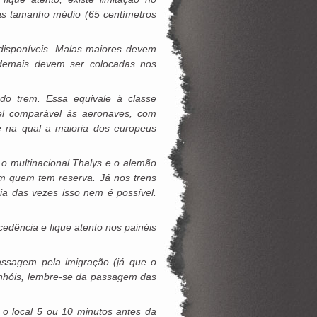
as tamanho médio (65 centímetros
disponíveis. Malas maiores devem
 demais devem ser colocadas nos
do trem. Essa equivale à classe
el comparável às aeronaves, com
e na qual a maioria dos europeus
 o multinacional Thalys e o alemão
em quem tem reserva. Já nos trens
ia das vezes isso nem é possível.
dência e fique atento nos painéis
passagem pela imigração (já que o
nhóis, lembre-se da passagem das
 o local 5 ou 10 minutos antes da