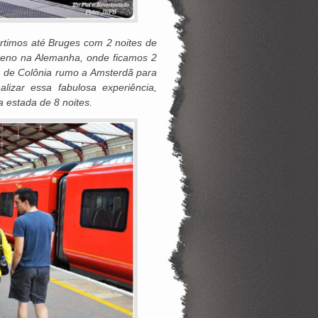
rtimos até Bruges com 2 noites de
Reno na Alemanha, onde ficamos 2
s de Colônia rumo a Amsterdã para
lizar essa fabulosa experiência,
 estada de 8 noites.