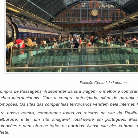
Estação Central de Londres
ompra de Passagens: A depender da sua viagem, o melhor é comprar 
echos internacionais. Com a compra antecipada, além de garantir
omoções. Os sites das companhias ferroviários vendem pela internet, 
ra nosso roteiro, compramos todos os roteiros no site da RailE
ilEurope, é ter um site amigável, totalmente em português. M
omoções e nem oferece todos os horários. Nesse site eles cobram u
lhete.