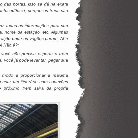
o das portas, isso se dá na exata
ntecedência, porque os trens são
az todas as informações para sua
da, nome da estação, etc. Algumas
ração onde os vagões param. Aí é
o! Não é?;
 você não precisa esperar o trem
a, você já pode levantar, pegar sua
de modo a proporcionar a máxima
 criar um itinerário com conexões
o próximo trem sairá da própria